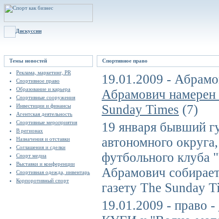
Дискуссии
Темы новостей
Спортивное право
Реклама, маркетинг, PR
19.01.2009 - Абрамо
Спортивное право
Образование и карьера
Абрамович намерен п
Спортивные сооружения
Sunday Times
(7)
Инвестиции и финансы
Агентская деятельность
Спортивные мероприятия
19 января бывший г
В регионах
автономного округа,
Назначения и отставки
Соглашения и сделки
футбольного клуба 
Спорт медиа
Выставки и конференции
Абрамович собираетс
Спортивная одежда, инвентарь
Корпоротивный спорт
газету The Sunday Ti
19.01.2009 - право -