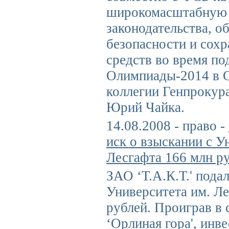
широкомасштабную 
законодательства, о
безопасности и сох
средств во время по
Олимпиады-2014 в С
коллегии Генпрокур
Юрий Чайка.
14.08.2008 - право -
иск о взыскании с У
Лесгафта 166 млн р
ЗАО ‘Т.А.К.Т.' пода
Университета им. Л
рублей. Проиграв в
‘Орлиная гора', инв