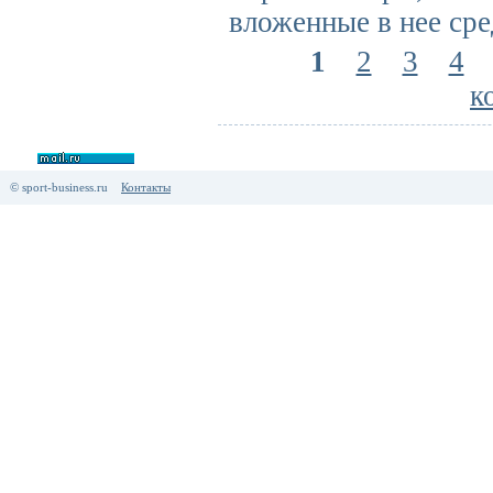
вложенные в нее сре
1
2
3
4
к
© sport-business.ru
Контакты