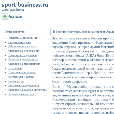
Дискуссии
Темы новостей
В России может быть основана мировая Акад
Реклама, маркетинг, PR
Высокими назвал шансы России пропис
Спортивное право
Академию бокса президент Федерации б
Образование и карьера
службы охраны, генерал армии Евгений
Спортивные сооружения
столицы Юрием Лужковым и президен
Инвестиции и финансы
любительского бокса (AIBA) Чинг Куо 
Агентская деятельность
договор о проведении в Москве в декаб
Спортивные мероприятия
боксу. «Сейчас стоит вопрос, какой ст
В регионах
бокса, окончательный ответ на который
Назначения и отставки
время Олимпийских игр в Пекине,- сказ
Соглашения и сделки
практически все шансы прописать ее у се
Спорт медиа
будет просто здорово».
Выставки и конференции
Евгений Муров сообщил также, что в с
Спортивная одежда, инвентарь
базироваться академия будет в окрестно
Корпоротивный спорт
выделенные нам порядка 40 гектаров, 
Росимущество,- сообщил президент ФБ
и будем строить колоссальный комплекс
спортсмены со всего мира, проводитьс
также откроются школы тренеров, рефе