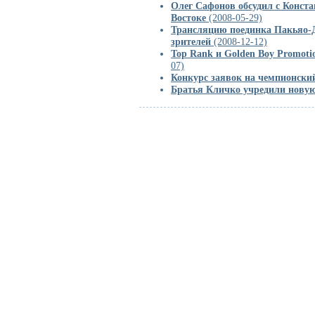
Олег Сафонов обсудил с Конст
Востоке
(2008-05-29)
Трансляцию поединка Пакьяо-Д
зрителей
(2008-12-12)
Top Rank и Golden Boy Promot
07)
Конкурс заявок на чемпионский
Братья Кличко учредили нову