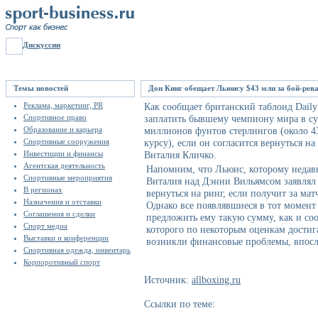
Дискуссии
Темы новостей
Дон Кинг обещает Льюису $43 млн за бой-рев
Реклама, маркетинг, PR
Как сообщает британский таблоид Daily
Спортивное право
заплатить бывшему чемпиону мира в с
Образование и карьера
миллионов фунтов стерлингов (около 4
Спортивные сооружения
курсу), если он согласится вернуться н
Инвестиции и финансы
Виталия Кличко.
Агентская деятельность
Напомним, что Льюис, которому недавн
Спортивные мероприятия
Виталия над Дэнни Вильямсом заявлял
В регионах
вернуться на ринг, если получит за ма
Назначения и отставки
Однако все появлявшиеся в тот момент 
Соглашения и сделки
предложить ему такую сумму, как и соо
Спорт медиа
которого по некоторым оценкам достиг
Выставки и конференции
возникли финансовые проблемы, впосл
Спортивная одежда, инвентарь
Корпоротивный спорт
Источник:
allboxing.ru
Ссылки по теме: